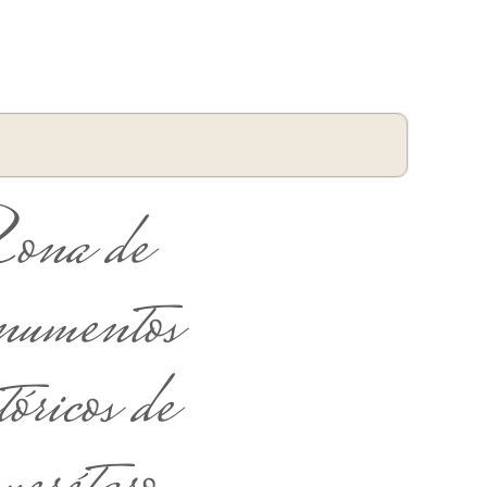
na de
umentos
óricos de