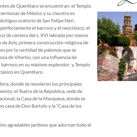
Qu
ientes de Querétaro se encuentran: el Templo
 hermosas de México y su claustro es
Antiguo oratorio de San Felipe Neri,
erfectamente el barroco y el neoclásico; el
uz de cantera del s. XVI labrada por manos
 de Asís, primera construcción religiosa de
oso por la cantidad de palomas que se
Rosa de Viterbo, con una influencia de
l barroco en su máximo esplendor; y Templo
clásico en Querétaro.
idora, donde se reunieron los principales
ento; el Teatro de la República, sede de
cional; la Casa de la Marquesa, donde se
mo casa de Don Bartolo y la “Casa de los
 los agradables jardines que adornan todo el