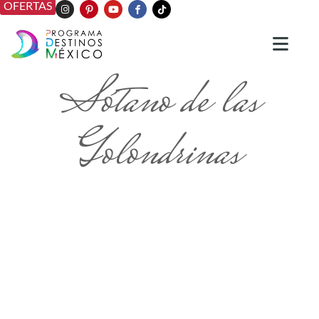
OFERTAS
Sótano de las
Golondrinas