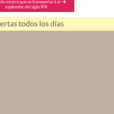
lo minero que os transportará al
esplendor del siglo XIX
tas todos los días