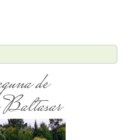
guna de
Baltasar