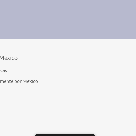
 México
icas
almente por México