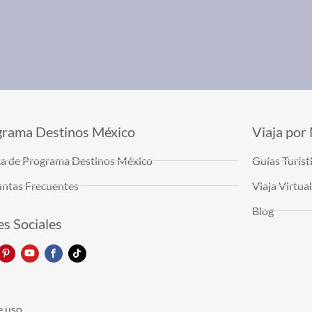
grama Destinos México
Viaja por
a de Programa Destinos México
Guías Turíst
ntas Frecuentes
Viaja Virtu
Blog
s Sociales
e uso