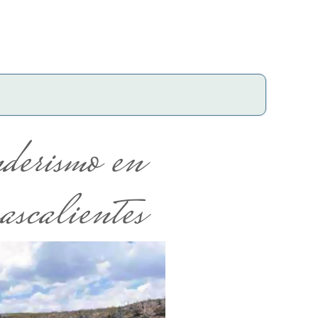
erismo en
scalientes