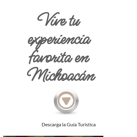
Vive tu
experiencia
favorita en
Michoacán
Descarga la Guía Turística