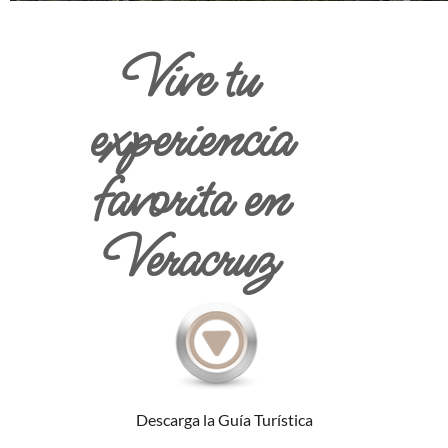
Vive tu
experiencia
favorita en
Veracruz
Descarga la Guía Turística