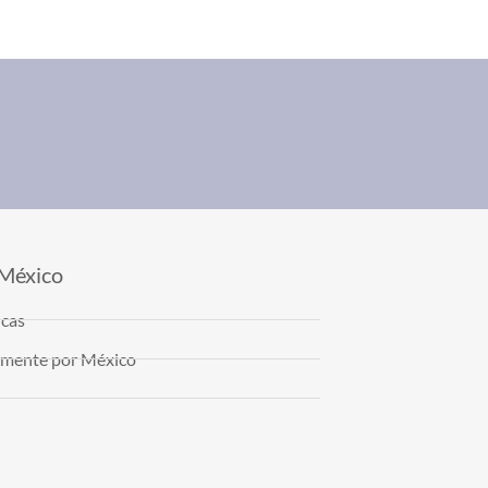
 México
icas
almente por México