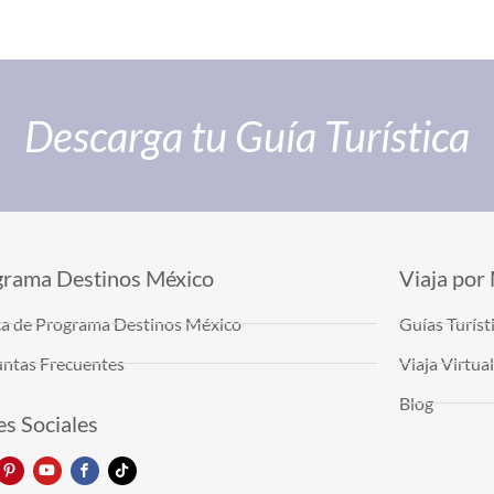
Descarga tu Guía Turística
grama Destinos México
Viaja por
a de Programa Destinos México
Guías Turíst
ntas Frecuentes
Viaja Virtu
Blog
s Sociales