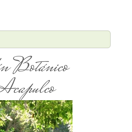
ín Botánico
 Acapulco