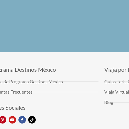
grama Destinos México
Viaja por
a de Programa Destinos México
Guías Turíst
ntas Frecuentes
Viaja Virtu
Blog
s Sociales