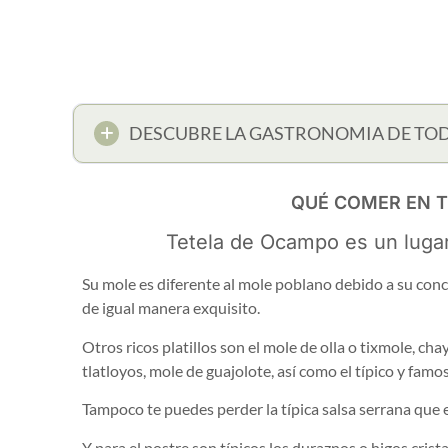
DESCUBRE LA GASTRONOMIA DE TO
QUÉ COMER EN 
Tetela de Ocampo es un lugar
Su mole es diferente al mole poblano debido a su conc
de igual manera exquisito.
Otros ricos platillos son el mole de olla o tixmole, cha
tlatloyos, mole de guajolote, así como el típico y famos
Tampoco te puedes perder la típica salsa serrana que 
Y para el postre son típicos los duraznos o higos crista