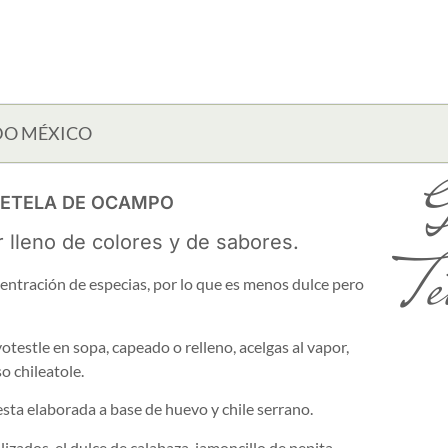
DO MÉXICO
G
TETELA DE OCAMPO
 lleno de colores y de sabores.
Te
entración de especias, por lo que es menos dulce pero
yotestle en sopa, capeado o relleno, acelgas al vapor,
o chileatole.
esta elaborada a base de huevo y chile serrano.
lizados, el dulce de calabaza, jamoncillo de pepita.