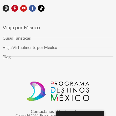
Viaja por México
Guías Turísticas
Viaja Virtualmente por México
Blog
Contáctanos
Términos de uso
|
Copyright
2020
. Este sitio es mantenido por Arduinna, S.A.