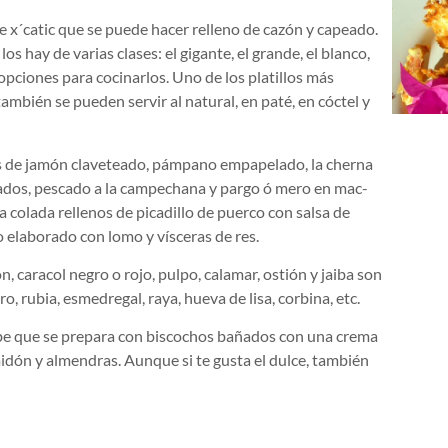
e x´catic que se puede hacer relleno de cazón y capeado.
 hay de varias clases: el gigante, el grande, el blanco,
opciones para cocinarlos. Uno de los platillos más
mbién se pueden servir al natural, en paté, en cóctel y
rtas de jamón claveteado, pámpano empapelado, la cherna
zados, pescado a la campechana y pargo ó mero en mac-
 colada rellenos de picadillo de puerco con salsa de
 elaborado con lomo y vísceras de res.
, caracol negro o rojo, pulpo, calamar, ostión y jaiba son
o, rubia, esmedregal, raya, hueva de lisa, corbina, etc.
be que se prepara con biscochos bañados con una crema
idón y almendras. Aunque si te gusta el dulce, también