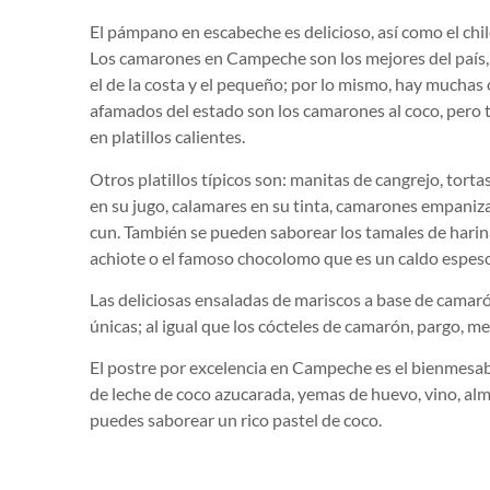
El pámpano en escabeche es delicioso, así como el chil
Los camarones en Campeche son los mejores del país, los
el de la costa y el pequeño; por lo mismo, hay muchas 
afamados del estado son los camarones al coco, pero ta
en platillos calientes.
Otros platillos típicos son: manitas de cangrejo, to
en su jugo, calamares en su tinta, camarones empani
cun. También se pueden saborear los tamales de harina
achiote o el famoso chocolomo que es un caldo espeso
Las deliciosas ensaladas de mariscos a base de camarón
únicas; al igual que los cócteles de camarón, pargo, mer
El postre por excelencia en Campeche es el bienmesa
de leche de coco azucarada, yemas de huevo, vino, alm
puedes saborear un rico pastel de coco.