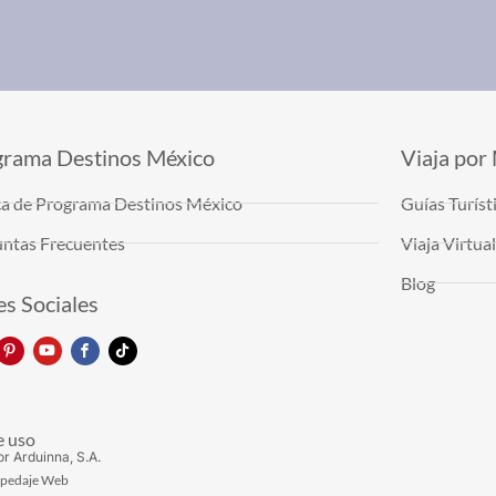
grama Destinos México
Viaja por
a de Programa Destinos México
Guías Turíst
ntas Frecuentes
Viaja Virtu
Blog
s Sociales
e uso
or Arduinna, S.A.
spedaje Web