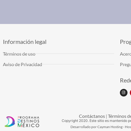
Información legal
Pro
Términos de uso
Acerc
Aviso de Privacidad
Pregu
Rede
Contáctanos
Términos d
|
Copyright
2020
. Este sitio es mantenido p
Desarrollado por Cayman Hosting - Ho