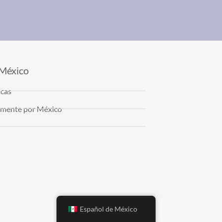
 México
icas
almente por México
Español de México