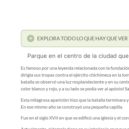
EXPLORA TODO LO QUE HAY QUE VER
Parque en el centro de la ciudad que d
Es famoso por una leyenda relacionada con la fundació
dirigía sus tropas contra el ejército chichimeca en la l
batalla se observó una luz resplandeciente y en su cent
color blanco y rojo, y a su lado se podía ver al apóstol 
Esta milagrosa aparición hizo que la batalla terminara 
En ese mismo año se construyó una pequeña capilla.
Fue en el siglo XVII en que se edificó una iglesia y el co
Actualmente, el templo tiene en su interior la cruz que 