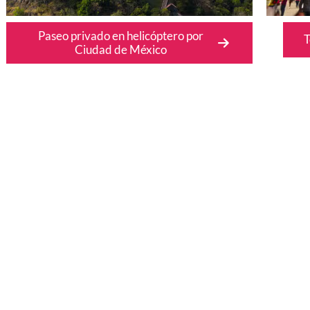
Paseo privado en helicóptero por
T
Ciudad de México