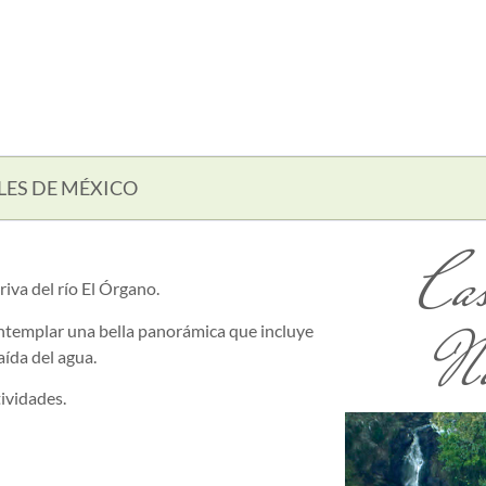
LES DE MÉXICO
Cas
iva del río El Órgano.
Na
ntemplar una bella panorámica que incluye
aída del agua.
tividades.