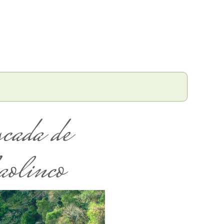
cada de
olinco