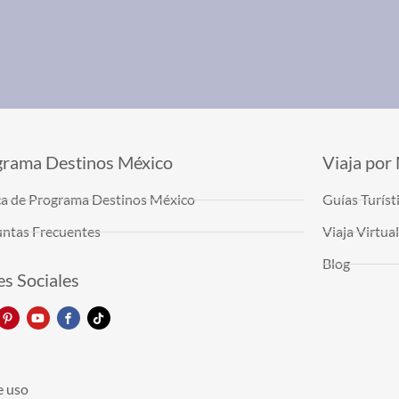
grama Destinos México
Viaja por
a de Programa Destinos México
Guías Turíst
ntas Frecuentes
Viaja Virtu
Blog
s Sociales
e uso