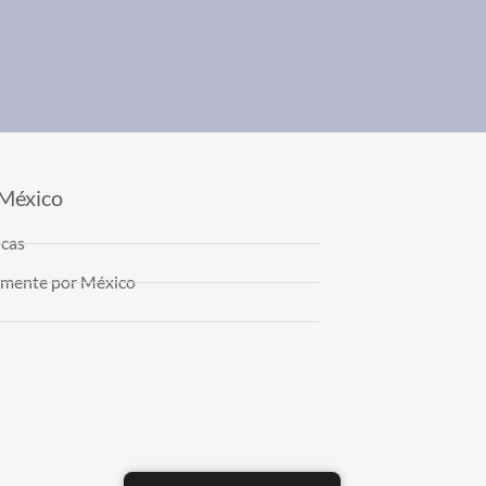
 México
icas
almente por México