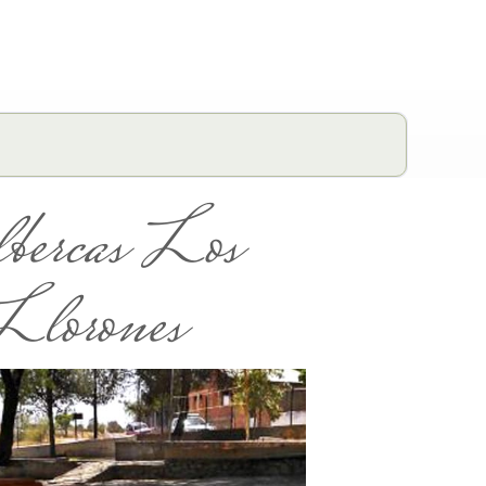
bercas Los
Llorones