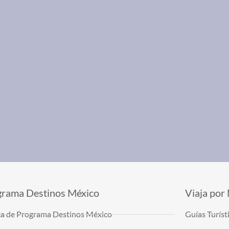
grama Destinos México
Viaja por
a de Programa Destinos México
Guías Turíst